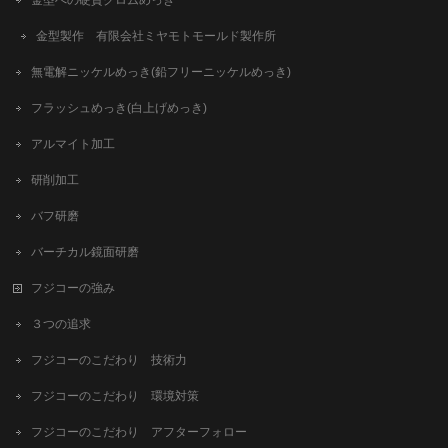
金型への硬質クロムめっき
金型製作 有限会社ミヤモトモールド製作所
無電解ニッケルめっき(鉛フリーニッケルめっき)
フラッシュめっき(白上げめっき)
アルマイト加工
研削加工
バフ研磨
バーチカル鏡面研磨
フジコーの強み
３つの追求
フジコーのこだわり 技術力
フジコーのこだわり 環境対策
フジコーのこだわり アフターフォロー