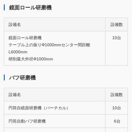
鏡面ロール研磨機
設備名
設備数
鏡面ロール研磨機
10台
テーブル上の振りΦ1000mmセンター間距離
L6000mm
研削最大外径Φ1000mm
バフ研磨機
設備名
設備数
円筒自鏡面研磨機（バーチカル）
10台
円筒自動バフ研磨機
6台