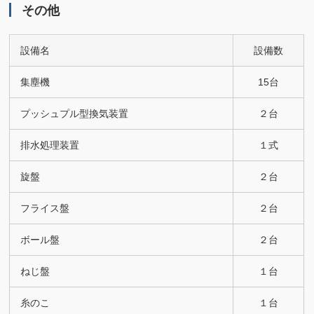
その他
設備名
設備数
集塵機
15台
プッシュプル型換気装置
２台
排水処理装置
１式
旋盤
２台
フライス盤
２台
ボール盤
２台
ねじ盤
１台
糸のこ
１台