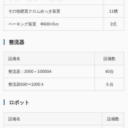
その他硬質クロムめっき装置
11槽
ベーキング装置
Φ
600×5ｍ
2式
整流器
設備名
設備数
整流器：2000～10000A
40台
整流器500〜1000Ａ
５台
ロボット
設備名
設備数