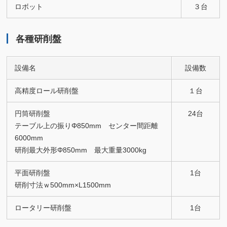
ロボット
３台
各種研削盤
設備名
設備数
高精度ロール研削盤
１台
円筒研削盤
24台
テーブル上の振りΦ850mm センター間距離
6000mm
研削最大外形Φ850mm 最大重量3000kg
平面研削盤
1台
研削寸法ｗ500mm×L1500mm
ロータリー研削盤
1台