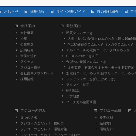
おしらせ
採用情報
サイト利用ガイド
協力会社紹介
プ
会社案内
業務案内
会社概要
硬質クロムめっき
沿革
大型・長尺の硬質クロムめっき（最大10m対
企業理念
MEGA硬質クロムめっき（メガクロムめっき
設備紹介
アルミロールの電気ニッケルクロムめっき
営業の流れ
CFRPへのめっき加工
アクセス
金型への硬質クロムめっき
フジコー物語
金型製作 有限会社ミヤモトモールド製作所
会社案内ダウンロード
無電解ニッケルめっき(鉛フリーニッケルめっき
採用情報
フラッシュめっき(白上げめっき)
アルマイト加工
研削加工
バフ研磨
バーチカル鏡面研磨
フジコーの強み
フジコー品質
３つの追求
検査体制
フジコーのこだわり 技術力
品質方針
フジコーのこだわり 環境対策
環境方針
フジコーのこだわり アフターフォロー