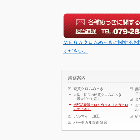
ＭＥＧＡクロムめっきに関するお
ください。
業務案内
硬質クロムめっき
無
ニ
大型・長尺の硬質クロムめっき
（最大10m対応）
金
MEGA硬質クロムめっき（メガクロ
金
ムめっき）
ル
アルマイト加工
研
バーチカル鏡面研磨