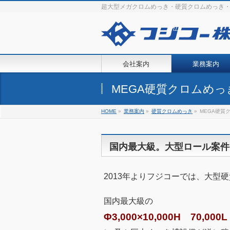
超大型メガクロムめっき・硬質クロムめっき
会社案内
業務案内
MEGA硬質クロムめ
HOME
»
業務案内
»
硬質クロムめっき
»
MEGA硬質
国内最大級。大型ロール案件
2013年よりフジコーでは、大型
国内最大級の
Φ3,000×10,000H 70,000L