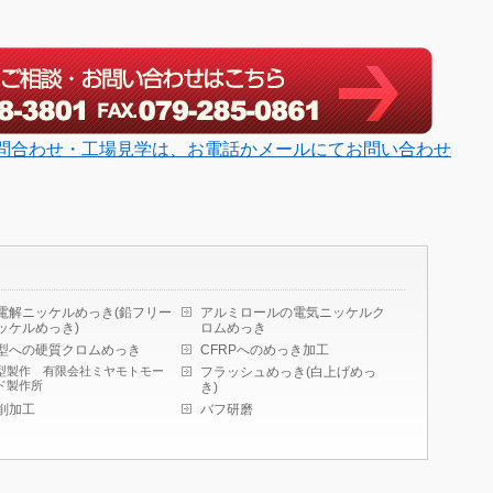
問合わせ・工場見学は、お電話かメールにてお問い合わせ
電解ニッケルめっき(鉛フリー
アルミロールの電気ニッケルク
ッケルめっき)
ロムめっき
型への硬質クロムめっき
CFRPへのめっき加工
型製作 有限会社ミヤモトモー
フラッシュめっき(白上げめっ
ド製作所
き)
削加工
バフ研磨