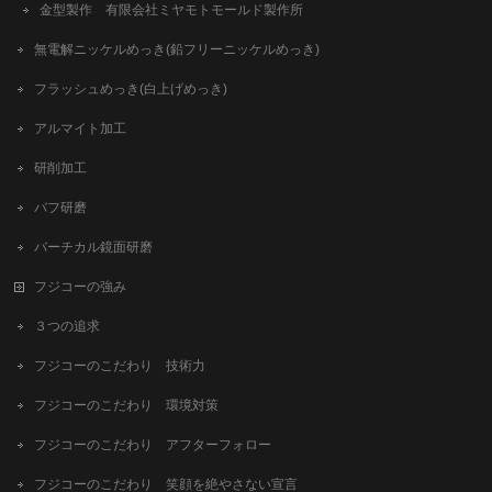
金型製作 有限会社ミヤモトモールド製作所
無電解ニッケルめっき(鉛フリーニッケルめっき)
フラッシュめっき(白上げめっき)
アルマイト加工
研削加工
バフ研磨
バーチカル鏡面研磨
フジコーの強み
３つの追求
フジコーのこだわり 技術力
フジコーのこだわり 環境対策
フジコーのこだわり アフターフォロー
フジコーのこだわり 笑顔を絶やさない宣言